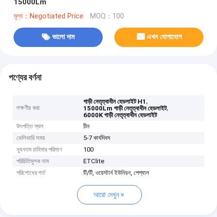
15000Lm
মূল্য：Negotiated Price
MOQ：100
ভালো দাম
এখন যোগাযোগ
পণ্যের বর্ণনা
,
গাড়ী নেতৃত্বাধীন হেডলাইট H1
লক্ষণীয় করা
,
15000Lm গাড়ী নেতৃত্বাধীন হেডলাইট
6000K গাড়ী নেতৃত্বাধীন হেডলাইট
উৎপত্তি স্থল
চীন
ডেলিভারি সময়
5-7 কার্যদিবস
ন্যূনতম চাহিদার পরিমাণ
100
পরিচিতিমুলক নাম
ETClite
পরিশোধের শর্ত
টি/টি, ওয়েস্টার্ন ইউনিয়ন, পেপ্যাল
আরো দেখুন