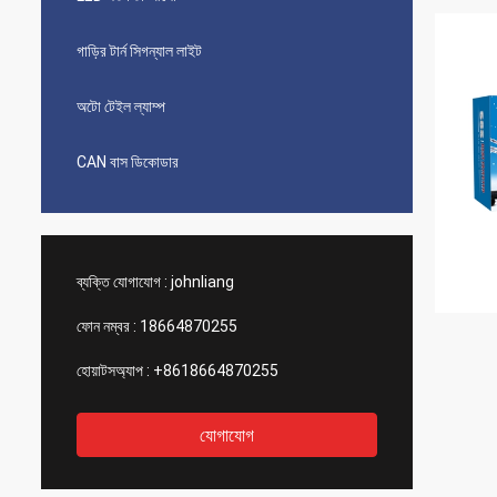
গাড়ির টার্ন সিগন্যাল লাইট
অটো টেইল ল্যাম্প
CAN বাস ডিকোডার
ব্যক্তি যোগাযোগ :
johnliang
ফোন নম্বর :
18664870255
হোয়াটসঅ্যাপ :
+8618664870255
যোগাযোগ