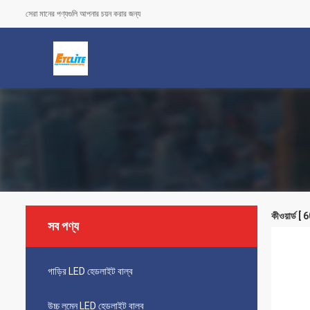
সেরা মানের পণ্যগুলি আপনার চয়ন করার জন্য
কীওয়ার্ড
সব পণ্য
গাড়ির LED হেডলাইট বাল্ব
উচ্চ লুমেন LED হেডলাইট বাল্ব