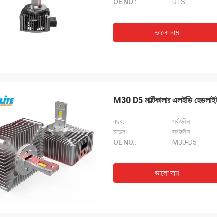
OE NO.:
D1S
ভালো দাম
M30 D5 মাল্টিকালার এলইডি হেডলাইট
বছর:
সর্বজনীন
মডেল:
সর্বজনীন
OE NO.:
M30-D5
ভালো দাম