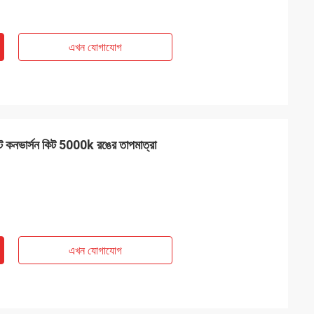
এখন যোগাযোগ
 কনভার্সন কিট 5000k রঙের তাপমাত্রা
এখন যোগাযোগ