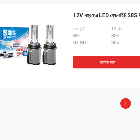
12V বহুরঙের LED হেডলাইট S8
ওয়ারেন্টি:
14 মাস
টাইপ:
S8S
OE NO.:
S8S
ভালো দাম
1