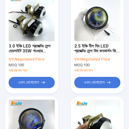
3.0 ইঞ্চি LED প্রজেক্টর লেন্স
2.5 ইঞ্চি নীল দ্বি LED
হেডলাইট 35W পাওয়ার
প্রজেক্টর লেন্স বিম কনভার্সন কিট
7000K রঙের তাপমাত্রা
8000K অটো হেড লাইট
মূল্য:
Negotiated Price
মূল্য:
Negotiated Price
MOQ:
100
MOQ:
100
সর্বশেষ দাম পান
সর্বশেষ দাম পান
এখন যোগাযোগ
এখন যোগাযোগ
বাড়ি
পণ্য
আমাদের সম্পর্কে