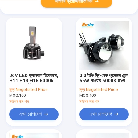
আপনার প্রয়োজনীয়তা দিন
36V LED ক্যানবাস ডিকোডার,
3.0 ইঞ্চি দ্বি-লেড প্রজেক্টর লেন্স
H11 H13 H15 6000k
55W পাওয়ার 6000K রঙের
LED হেডলাইট বাল্ব
তাপমাত্রা
মূল্য:
Negotiated Price
মূল্য:
Negotiated Price
MOQ:
100
MOQ:
100
সর্বশেষ দাম পান
সর্বশেষ দাম পান
এখন যোগাযোগ
এখন যোগাযোগ