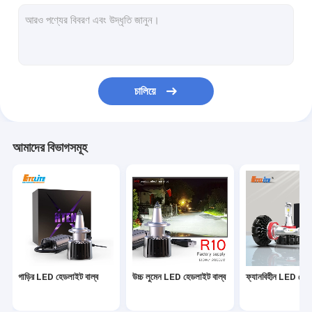
রিচার্জেবল LED স্বয়ংচালিত কাজের আলো
এলইডি প্রজেক্টর লেন্স
LED ক্যানবাস ডিকোডার
চালিয়ে
গাড়ির LED লাইট বাল্ব
এলইডি ফগ লাইট বাল্ব
আমাদের বিভাগসমূহ
LED সতর্কতা আলো
গাড়ির টার্ন সিগন্যাল লাইট
অটো টেইল ল্যাম্প
CAN বাস ডিকোডার
গাড়ির LED হেডলাইট বাল্ব
উচ্চ লুমেন LED হেডলাইট বাল্ব
ফ্যানবিহীন LED হেডল