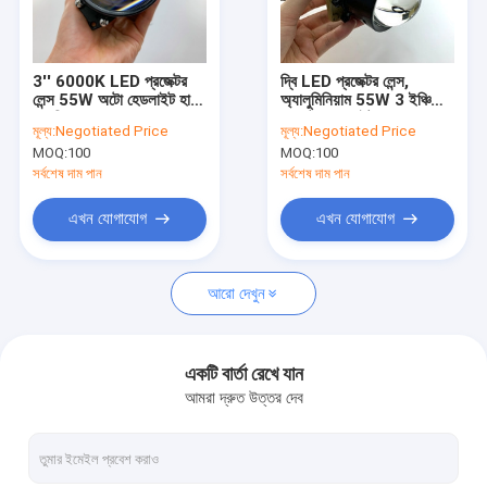
কারখানা ভ্রমণ
মান নিয়ন্ত্রণ
3'' 6000K LED প্রজেক্টর
দ্বি LED প্রজেক্টর লেন্স,
লেন্স 55W অটো হেডলাইট হাই
অ্যালুমিনিয়াম 55W 3 ইঞ্চি
যোগাযোগ করুন
লো বিম
প্রজেক্টর হেডলাইট
মূল্য:
Negotiated Price
মূল্য:
Negotiated Price
MOQ:
100
MOQ:
100
উদ্ধৃতির জন্য আবেদন
সর্বশেষ দাম পান
সর্বশেষ দাম পান
এখন যোগাযোগ
এখন যোগাযোগ
গাড়ির LED হেডলাইট বাল্ব
আরো দেখুন
উচ্চ লুমেন LED হেডলাইট বাল্ব
ফ্যানবিহীন LED হেডলাইট বাল্ব
একটি বার্তা রেখে যান
আমরা দ্রুত উত্তর দেব
ফ্যান কুলড এলইডি হেডলাইট
মাল্টিকালার এলইডি হেডলাইট