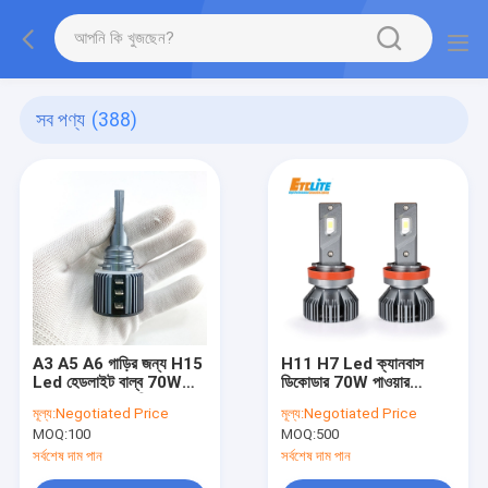
সব পণ্য
(388)
A3 A5 A6 গাড়ির জন্য H15
H11 H7 Led ক্যানবাস
Led হেডলাইট বাল্ব 70W
ডিকোডার 70W পাওয়ার
7000Lm Csp চিপ
6000k রঙের তাপমাত্রা IP68
মূল্য:
Negotiated Price
মূল্য:
Negotiated Price
ওয়্যারলেস কার হেডলাইট
MOQ:
100
MOQ:
500
সর্বশেষ দাম পান
সর্বশেষ দাম পান