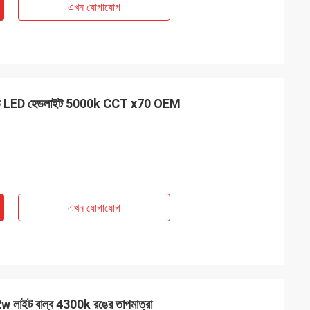
এখন যোগাযোগ
লড LED হেডলাইট 5000k CCT x70 OEM
এখন যোগাযোগ
 লাইট বাল্ব 4300k রঙের তাপমাত্রা