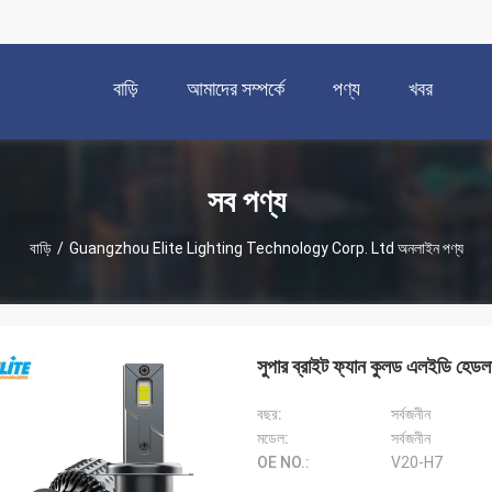
বাড়ি
আমাদের সম্পর্কে
পণ্য
খবর
সব পণ্য
বাড়ি
/
Guangzhou Elite Lighting Technology Corp. Ltd অনলাইন পণ্য
সুপার ব্রাইট ফ্যান কুলড এলইড
বছর:
সর্বজনীন
মডেল:
সর্বজনীন
OE NO.:
V20-H7