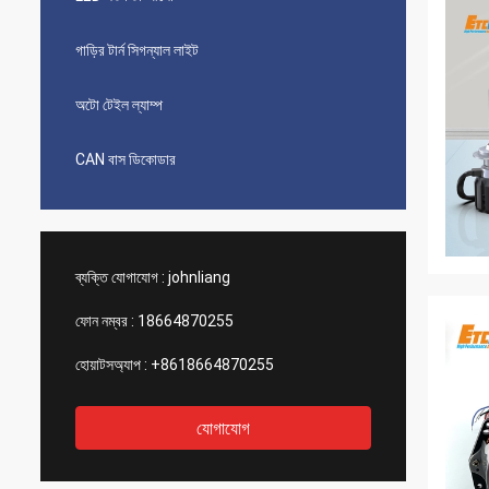
গাড়ির টার্ন সিগন্যাল লাইট
অটো টেইল ল্যাম্প
CAN বাস ডিকোডার
ব্যক্তি যোগাযোগ :
johnliang
ফোন নম্বর :
18664870255
হোয়াটসঅ্যাপ :
+8618664870255
যোগাযোগ