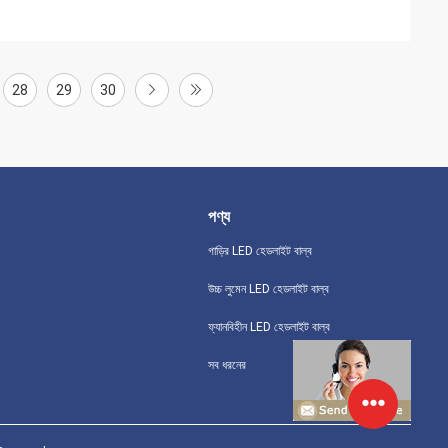
28
29
30
পণ্য
গাড়ির LED হেডলাইট বাল্ব
উচ্চ লুমেন LED হেডলাইট বাল্ব
ফ্যানবিহীন LED হেডলাইট বাল্ব
সব ধরনের