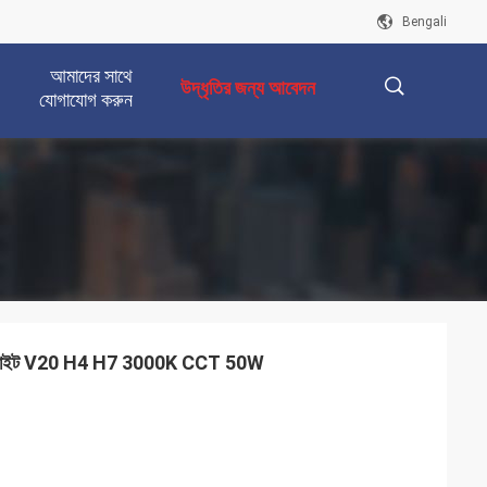
Bengali
আমাদের সাথে
উদ্ধৃতির জন্য আবেদন
যোগাযোগ করুন
描
述
ি হেডলাইট V20 H4 H7 3000K CCT 50W