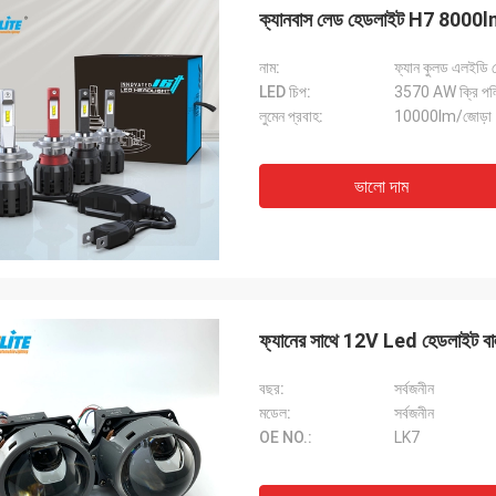
ক্যানবাস লেড হেডলাইট H7 8000l
নাম:
ফ্যান কুলড এলইডি 
LED চিপ:
3570 AW ক্রি পলিক
লুমেন প্রবাহ:
10000lm/জোড়া
ভালো দাম
ফ্যানের সাথে 12V Led হেডলাইট বা
বছর:
সর্বজনীন
মডেল:
সর্বজনীন
OE NO.:
LK7