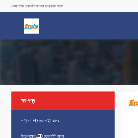
সেরা মানের পণ্যগুলি আপনার চয়ন করার জন্য
সব পণ্য
গাড়ির LED হেডলাইট বাল্ব
উচ্চ লুমেন LED হেডলাইট বাল্ব