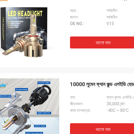
বছর:
সর্বজনীন
মডেল:
সর্বজনীন
OE NO.:
V15
ভালো দাম
10000 লুমেন ফ্যান কুল্ড এলইডি হ
নাম:
ফ্যান কুলড এলইডি 
জীবনকাল:
30,000 ঘন্টা
কাজ তাপমাত্রা:
-40C ~ 80'C
ভালো দাম