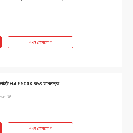
এখন যোগাযোগ
েডলাইট H4 6500K রঙের তাপমাত্রা
হেডলাইট
এখন যোগাযোগ