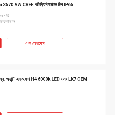
m 3570 AW CREE পলিক্রিস্টালাইন চিপ IP65
হেডলাইট
্রিস্টালাইন
এখন যোগাযোগ
ল্ব, অ্যান্টি-হস্তক্ষেপ H4 6000k LED বাল্ব LK7 OEM