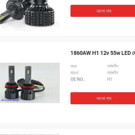
ভালো দাম
1860AW H1 12v 55w LED হেডলাই
বছর:
সর্বজনীন
মডেল:
সর্বজনীন
OE NO.:
H1
ভালো দাম