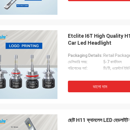
Etclite I6T High Quality 
Car Led Headlight
Packaging Details:
Retail Packag
ডেলিভারি সময়:
5-7 কার্যদিবস
পরিশোধের শর্ত:
টি/টি, ওয়েস্টার্ন ইউ
ভালো দাম
ছোট H11 ফ্যানলেস LED হেডলাইট ব