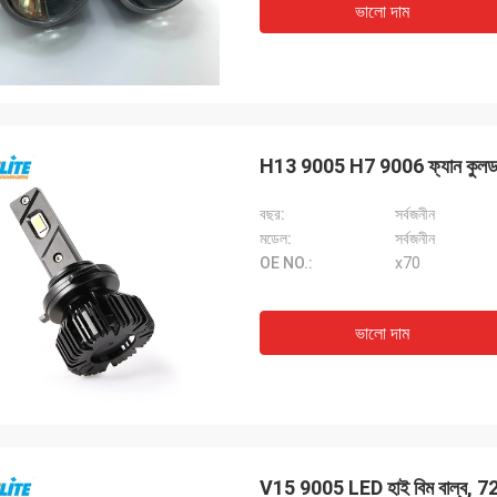
ভালো দাম
H13 9005 H7 9006 ফ্যান কু
বছর:
সর্বজনীন
মডেল:
সর্বজনীন
OE NO.:
x70
ভালো দাম
V15 9005 LED হাই বিম বাল্ব, 72w