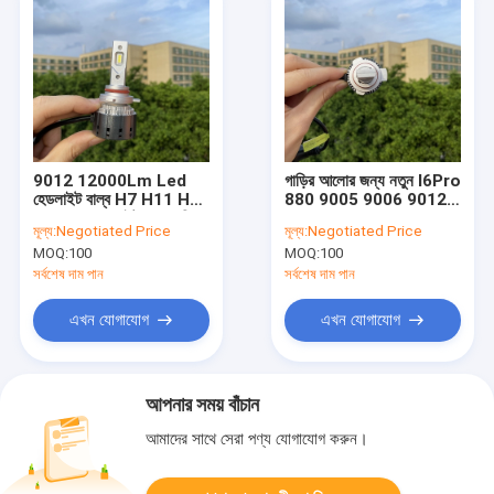
9012 12000Lm Led
গাড়ির আলোর জন্য নতুন I6Pro
হেডলাইট বাল্ব H7 H11 H4
880 9005 9006 9012
কার Led হেডলাইট Csp চিপস
H1 H3 H7 H11 120W
মূল্য:
Negotiated Price
মূল্য:
Negotiated Price
ক্যানবাস অটো ল্যাম্প সহ
12000Lm হোয়াইট লাইট
MOQ:
100
MOQ:
100
কার লেড হেডলাইট বাল্ব
সর্বশেষ দাম পান
সর্বশেষ দাম পান
এখন যোগাযোগ
এখন যোগাযোগ
আপনার সময় বাঁচান
আমাদের সাথে সেরা পণ্য যোগাযোগ করুন।