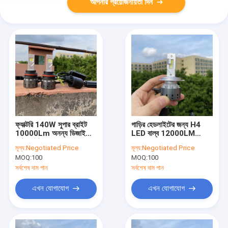
আপনার প্রয়োজনীয়তা দিন
ফ্যাক্টরি 140W সুপার ব্রাইট
গাড়ির হেডলাইটের জন্য H4
10000Lm অনন্য ডিজাইনের
LED বাল্ব 12000LM
অটো লাইট বাল্ব ক্যানবাস কার
100W 6000K কার LED
মূল্য:
Negotiated Price
মূল্য:
Negotiated Price
লেড হেডলাইট
হেডলাইট বাল্ব H4 Hi/Lo
MOQ:
100
MOQ:
100
সর্বশেষ দাম পান
সর্বশেষ দাম পান
এখন যোগাযোগ
এখন যোগাযোগ