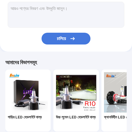
রিচার্জেবল LED স্বয়ংচালিত কাজের আলো
এলইডি প্রজেক্টর লেন্স
LED ক্যানবাস ডিকোডার
চালিয়ে
গাড়ির LED লাইট বাল্ব
এলইডি ফগ লাইট বাল্ব
আমাদের বিভাগসমূহ
LED সতর্কতা আলো
গাড়ির টার্ন সিগন্যাল লাইট
অটো টেইল ল্যাম্প
CAN বাস ডিকোডার
গাড়ির LED হেডলাইট বাল্ব
উচ্চ লুমেন LED হেডলাইট বাল্ব
ফ্যানবিহীন LED হেডল