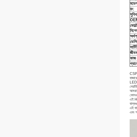
মডেল
রং:
সুবিধ
OE
ভোল্
বিশে
অর্থপ
ডেলি
সার্ট
জীব
কাজ 
প্যা
CSP ম
বাজারে
LED গ
দেয়!
আমরা 
কোনও 
এই HI
বাল্ব
এই বা
এবং আ