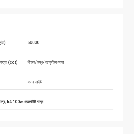
ন্টা)
50000
মাত্রা (cct)
শীতল/উষ্ণ/প্রাকৃতিক সাদা
বাল্ব লাইট
াল্ব
,
h4 100w হেডলাইট বাল্ব