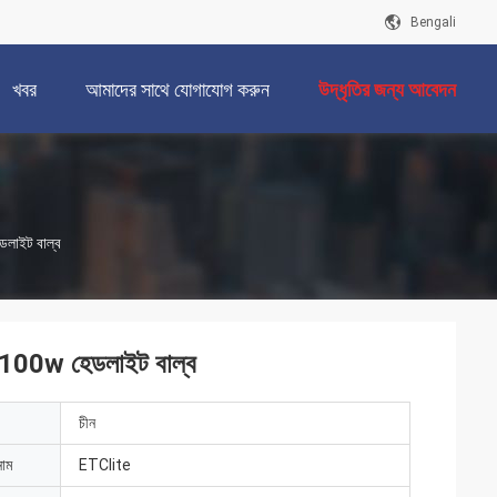
Bengali
খবর
আমাদের সাথে যোগাযোগ করুন
উদ্ধৃতির জন্য আবেদন
ডলাইট বাল্ব
 100w হেডলাইট বাল্ব
চীন
নাম
ETClite