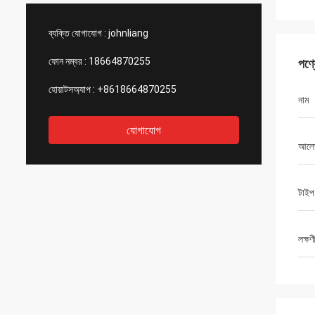
ব্যক্তি যোগাযোগ :
johnliang
ফোন নম্বর :
18664870255
পণ্
হোয়াটসঅ্যাপ :
+8618664870255
নাম
যোগাযোগ
আলো
টাইপ
লক্ষণ