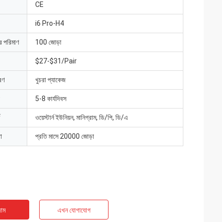
CE
i6 Pro-H4
ার পরিমাণ
100 জোড়া
$27-$31/Pair
রণ
খুচরা প্যাকেজ
5-8 কার্যদিবস
ওয়েস্টার্ন ইউনিয়ন, মানিগ্রাম, ডি/পি, ডি/এ
া
প্রতি মাসে 20000 জোড়া
াম
এখন যোগাযোগ