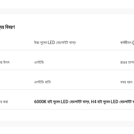
যের বিবরণ
উচ্চ লুমেন LED হেডলাইট বাল্ব
কর্মজীবন (ঘ
র উৎস
এলইডি
রঙের তাপ
এলইডি বাতি
খবর ধরন
ীয় করা
6000K হাই লুমেন LED হেডলাইট বাল্ব
,
H4 হাই লুমেন LED হেডলাইট ব