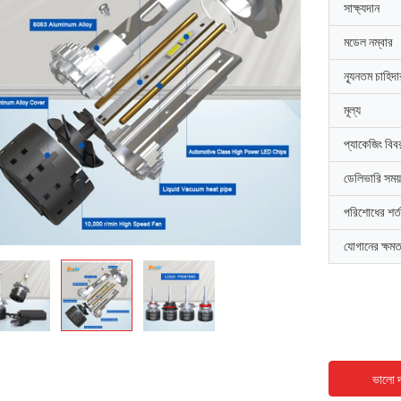
সাক্ষ্যদান
মডেল নম্বার
ন্যূনতম চাহিদ
মূল্য
প্যাকেজিং বিব
ডেলিভারি সময়
পরিশোধের শর্ত
যোগানের ক্ষমত
ভালো দ