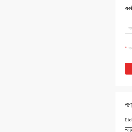
একটি
পণ্য
Etcl
পণ্য