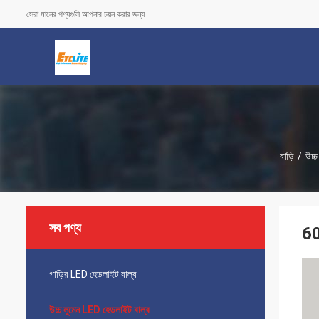
সেরা মানের পণ্যগুলি আপনার চয়ন করার জন্য
বাড়ি
/
উচ্
সব পণ্য
60
গাড়ির LED হেডলাইট বাল্ব
উচ্চ লুমেন LED হেডলাইট বাল্ব