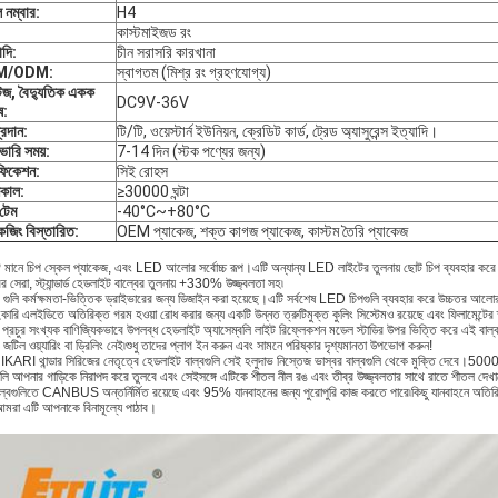
 নম্বার:
H4
কাস্টমাইজড রং
াদি:
চীন সরাসরি কারখানা
M/ODM:
স্বাগতম (মিশ্র রং গ্রহণযোগ্য)
টেজ, বৈদ্যুতিক একক
DC9V-36V
ষ:
্রদান:
টি/টি, ওয়েস্টার্ন ইউনিয়ন, ক্রেডিট কার্ড, ট্রেড অ্যাসুরেন্স ইত্যাদি।
ভারি সময়:
7-14 দিন (স্টক পণ্যের জন্য)
িফিকেশন
:
সিই রোহস
নকাল
:
≥30000 ঘন্টা
টেম
-40°C~+80°C
কেজিং বিস্তারিত
:
OEM প্যাকেজ, শক্ত কাগজ প্যাকেজ, কাস্টম তৈরি প্যাকেজ
ানে চিপ স্কেল প্যাকেজ, এবং LED আলোর সর্বোচ্চ রূপ।এটি অন্যান্য LED লাইটের তুলনায় ছোট চিপ ব্যবহার করে 
র সেরা, স্ট্যান্ডার্ড হেডলাইট বাল্বের তুলনায় +330% উজ্জ্বলতা সহ৷
ুলি কর্মক্ষমতা-ভিত্তিক ড্রাইভারের জন্য ডিজাইন করা হয়েছে।এটি সর্বশেষ LED চিপগুলি ব্যবহার করে উচ্চতর আলো
হিকারি এলইডিতে অতিরিক্ত গরম হওয়া রোধ করার জন্য একটি উন্নত ত্রুটিমুক্ত কুলিং সিস্টেমও রয়েছে এবং ফিলামেন্টের ক্
প্রচুর সংখ্যক বাণিজ্যিকভাবে উপলব্ধ হেডলাইট অ্যাসেম্বলি লাইট রিফ্লেকশন মডেল স্টাডির উপর ভিত্তি করে এই বাল্বগুলি 
জটিল ওয়্যারিং বা ড্রিলিং নেই৷শুধু তাদের প্লাগ ইন করুন এবং সামনে পরিষ্কার দৃশ্যমানতা উপভোগ করুন!
KARI থান্ডার সিরিজের নেতৃত্বে হেডলাইট বাল্বগুলি সেই হলুদাভ নিস্তেজ ভাস্বর বাল্বগুলি থেকে মুক্তি দেবে।50000 
গুলি আপনার গাড়িকে নিরাপদ করে তুলবে এবং সেইসঙ্গে এটিকে শীতল নীল রঙ এবং তীব্র উজ্জ্বলতার সাথে রাতে শীতল দেখ
ল্বগুলিতে CANBUS অন্তর্নির্মিত রয়েছে এবং 95% যানবাহনের জন্য পুরোপুরি কাজ করতে পারে৷কিছু যানবাহনে অতি
মরা এটি আপনাকে বিনামূল্যে পাঠাব।