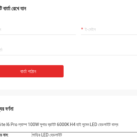
 বার্তা রেখে যান
বার্তা পাঠান
ের বর্ণনা
ite I6 Pro ল্যাম্প 100W সুপার ব্রাইট 6000K H4 হাই লুমেন LED হেডলাইট বাল্ব
ের নাম:
গাড়ির LED হেডলাইট