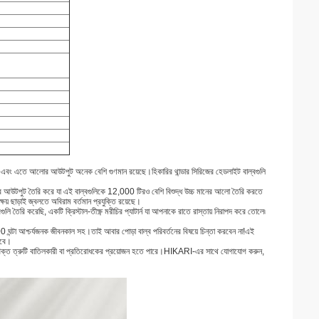
এবং এতে আলোর আউটপুট অনেক বেশি গুণমান রয়েছে।হিকারির থান্ডার সিরিজের হেডলাইট বাল্বগুলি
র আউটপুট তৈরি করে যা এই বাল্বগুলিকে 12,000 টিরও বেশি বিশুদ্ধ উচ্চ মানের আলো তৈরি করতে
ষয় ছাড়াই জ্বলতে অবিরাম বর্তমান প্রযুক্তি রয়েছে।
তৈরি করেছি, একটি ক্রিস্টাল-তীক্ষ্ণ মরীচির প্যাটার্ন যা আপনাকে রাতে রাস্তায় নিরাপদ করে তোলে৷
ঘন্টা আশ্চর্যজনক জীবনকাল সহ।তাই আবার পোড়া বাল্ব পরিবর্তনের বিষয়ে চিন্তা করবেন না!এই
াবে।
রিক্ত ত্রুটি বাতিলকারী বা প্রতিরোধকের প্রয়োজন হতে পারে।HIKARI-এর সাথে যোগাযোগ করুন,