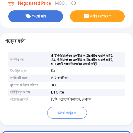
মূল্য：Negotiated Price
MOQ：100
ভালো দাম
এখন যোগাযোগ
পণ্যের বর্ণনা
,
4 ইঞ্চি রিচার্জেবল এলইডি অটোমোটিভ ওয়ার্ক লাইট
লক্ষণীয় করা
,
24 ভি রিচার্জেবল এলইডি অটোমোটিভ ওয়ার্ক লাইট
50 ওয়াট কোব রিচার্জেবল ওয়ার্ক লাইট
উৎপত্তি স্থল
চীন
ডেলিভারি সময়
5-7 কার্যদিবস
ন্যূনতম চাহিদার পরিমাণ
100
পরিচিতিমুলক নাম
ETClite
পরিশোধের শর্ত
টি/টি, ওয়েস্টার্ন ইউনিয়ন, পেপ্যাল
আরো দেখুন