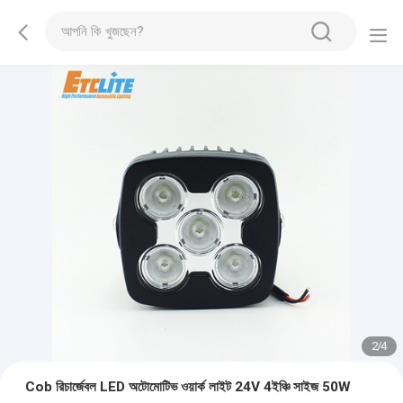
2
/
4
Cob রিচার্জেবল LED অটোমোটিভ ওয়ার্ক লাইট 24V 4ইঞ্চি সাইজ 50W