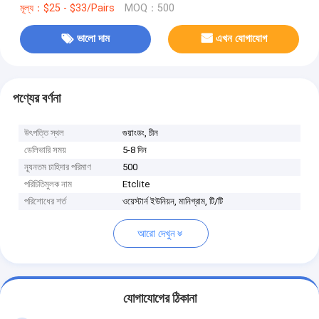
মূল্য：$25 - $33/Pairs
MOQ：500
ভালো দাম
এখন যোগাযোগ
পণ্যের বর্ণনা
উৎপত্তি স্থল
গুয়াংডং, চীন
ডেলিভারি সময়
5-8 দিন
ন্যূনতম চাহিদার পরিমাণ
500
পরিচিতিমুলক নাম
Etclite
পরিশোধের শর্ত
ওয়েস্টার্ন ইউনিয়ন, মানিগ্রাম, টি/টি
আরো দেখুন
যোগাযোগের ঠিকানা