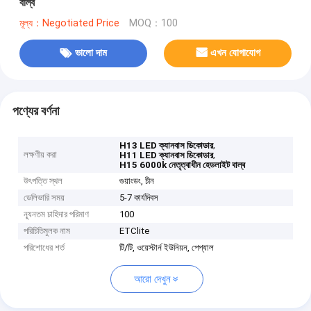
বাল্ব
মূল্য：Negotiated Price
MOQ：100
ভালো দাম
এখন যোগাযোগ
পণ্যের বর্ণনা
,
H13 LED ক্যানবাস ডিকোডার
লক্ষণীয় করা
,
H11 LED ক্যানবাস ডিকোডার
H15 6000k নেতৃত্বাধীন হেডলাইট বাল্ব
উৎপত্তি স্থল
গুয়াংডং, চীন
ডেলিভারি সময়
5-7 কার্যদিবস
ন্যূনতম চাহিদার পরিমাণ
100
পরিচিতিমুলক নাম
ETClite
পরিশোধের শর্ত
টি/টি, ওয়েস্টার্ন ইউনিয়ন, পেপ্যাল
আরো দেখুন