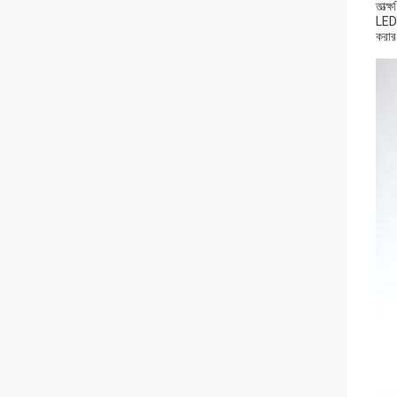
তাত্
LED 
করার 