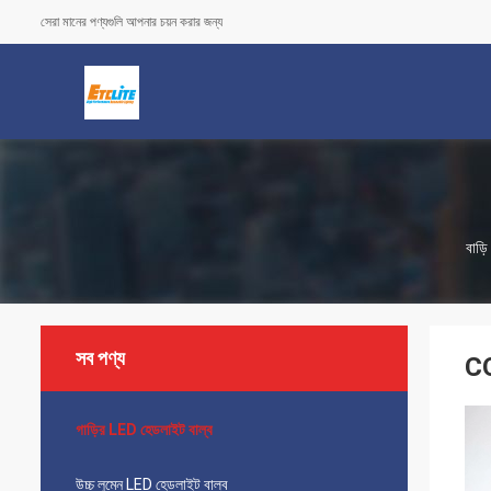
সেরা মানের পণ্যগুলি আপনার চয়ন করার জন্য
বাড়ি
সব পণ্য
CO
গাড়ির LED হেডলাইট বাল্ব
উচ্চ লুমেন LED হেডলাইট বাল্ব