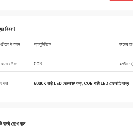
যের বিবরণ
 শরীরের উপাদান
অ্যালুমিনিয়াম
কাজের তা
 আলোর উৎস
COB
কর্মজীবন (ঘ
ীয় করা
6000K গাড়ী LED হেডলাইট বাল্ব
,
COB গাড়ী LED হেডলাইট বাল্ব
 বার্তা রেখে যান