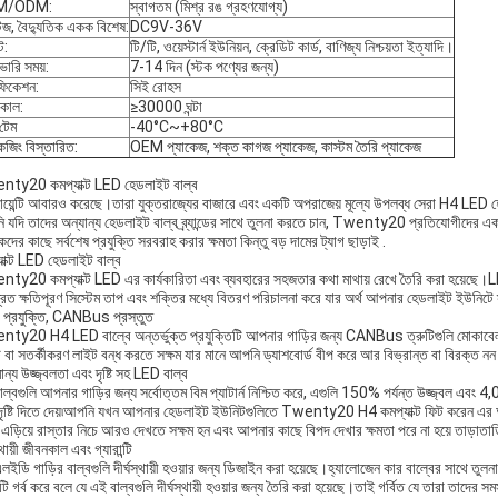
M/ODM:
স্বাগতম (মিশ্র রঙ গ্রহণযোগ্য)
টেজ, বৈদ্যুতিক একক বিশেষ:
DC9V-36V
ট:
টি/টি, ওয়েস্টার্ন ইউনিয়ন, ক্রেডিট কার্ড, বাণিজ্য নিশ্চয়তা ইত্যাদি।
ভারি সময়:
7-14 দিন (স্টক পণ্যের জন্য)
িফিকেশন:
সিই রোহস
কাল:
≥30000 ঘন্টা
টেম
-40°C~+80°C
কেজিং বিস্তারিত:
OEM প্যাকেজ, শক্ত কাগজ প্যাকেজ, কাস্টম তৈরি প্যাকেজ
ty20 কমপ্যাক্ট LED হেডলাইট বাল্ব
োয়েন্টি আবারও করেছে।তারা যুক্তরাজ্যের বাজারে এবং একটি অপরাজেয় মূল্যে উপলব্ধ সেরা H4 LED হ
 যদি তাদের অন্যান্য হেডলাইট বাল্ব ব্র্যান্ডের সাথে তুলনা করতে চান, Twenty20 প্রতিযোগীদের এ
কদের কাছে সর্বশেষ প্রযুক্তি সরবরাহ করার ক্ষমতা কিন্তু বড় দামের ট্যাগ ছাড়াই .
যাক্ট LED হেডলাইট বাল্ব
ty20 কমপ্যাক্ট LED এর কার্যকারিতা এবং ব্যবহারের সহজতার কথা মাথায় রেখে তৈরি করা হয়েছে।LE
্ত্রিত ক্ষতিপূরণ সিস্টেম তাপ এবং শক্তির মধ্যে বিতরণ পরিচালনা করে যার অর্থ আপনার হেডলাইট ইউনিটে স
প্রযুক্তি, CANBus প্রস্তুত
ty20 H4 LED বাল্বে অন্তর্ভুক্ত প্রযুক্তিটি আপনার গাড়ির জন্য CANBus ত্রুটিগুলি মোকাবে
ি বা সতর্কীকরণ লাইট বন্ধ করতে সক্ষম যার মানে আপনি ড্যাশবোর্ড বীপ করে আর বিভ্রান্ত বা বিরক্ত ন
ন্য উজ্জ্বলতা এবং দৃষ্টি সহ LED বাল্ব
াল্বগুলি আপনার গাড়ির জন্য সর্বোত্তম বিম প্যাটার্ন নিশ্চিত করে, এগুলি 150% পর্যন্ত উজ্জ্বল এব
দৃষ্টি দিতে দেয়৷আপনি যখন আপনার হেডলাইট ইউনিটগুলিতে Twenty20 H4 কমপ্যাক্ট ফিট করেন এর অর্থ 
এড়িয়ে রাস্তার নিচে আরও দেখতে সক্ষম হন এবং আপনার কাছে বিপদ দেখার ক্ষমতা পরে না হয়ে তাড়াতাড়
স্থায়ী জীবনকাল এবং গ্যারান্টি
ইডি গাড়ির বাল্বগুলি দীর্ঘস্থায়ী হওয়ার জন্য ডিজাইন করা হয়েছে।হ্যালোজেন কার বাল্বের সাথে তুল
ন্টি গর্ব করে বলে যে এই বাল্বগুলি দীর্ঘস্থায়ী হওয়ার জন্য তৈরি করা হয়েছে।তাই গর্বিত যে তারা তাদের স