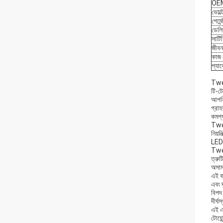
OE
ভোল্
পেমেন্
ডেলি
সার্ট
জীবন
কাজ 
প্যা
Twen
টি-ট
আপনি
গ্রাহ
কমপ্
Twen
নিয়ন
LED 
Twen
ত্রুট
অসামা
এই ব
এবং 
বিপদ 
দীর্ঘ
এই এল
টোয়ে