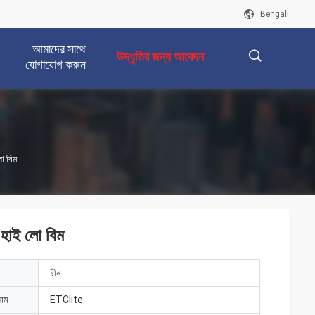
Bengali
আমাদের সাথে
উদ্ধৃতির জন্য আবেদন
যোগাযোগ করুন
描
 বিম
述
াই লো বিম
চীন
নাম
ETClite