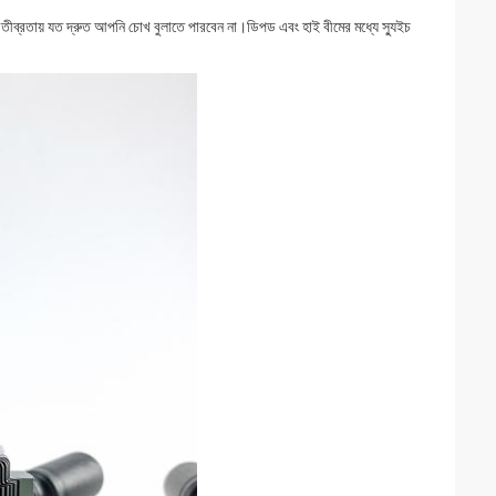
ণ তীব্রতায় যত দ্রুত আপনি চোখ বুলাতে পারবেন না।ডিপড এবং হাই বীমের মধ্যে স্যুইচ