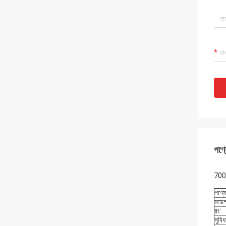
পণ্য
7000
পণ্যে
মডেল
রং:
সুবিধ