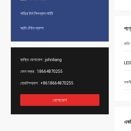
গাড়ির টার্ন সিগন্যাল লাইট
পণ্
অটো টেইল ল্যাম্প
বাতি
ব্যক্তি যোগাযোগ :
johnliang
LED
ফোন নম্বর :
18664870255
লক্ষণ
হোয়াটসঅ্যাপ :
+8618664870255
যোগাযোগ
একটি