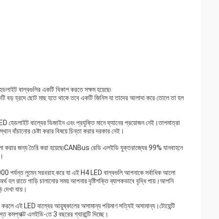
েডলাইট বাল্বগুলির একটি বিকাশ করতে সক্ষম হয়েছে৷
কটি বড় হ্রদে ছোট মাছ হতে থাকে তবে একটি জিনিস যা তাদের আলাদা করে তোলে তা হল
D হেডলাইট বাল্বের ডিজাইন এবং প্রযুক্তি মানে ফ্যানের প্রয়োজন নেই।তাপমাত্রা
্থান বাঁচানোর চেষ্টা করার বিষয়ে চিন্তা করার দরকার নেই।
লা করার জন্য তৈরি করা হয়েছে৷CANBus রেডি এলইডি যুক্তরাজ্যের 99% যানবাহনে
ন।
ং 4,000 পর্যন্ত লুমেন সরবরাহ করে যা এই H4 LED বাল্বগুলি আপনাকে সর্বাধিক আলো
হল রাতে গাড়ি চালানোর সময় আপনার দৃষ্টিশক্তি ব্যাপকভাবে বৃদ্ধি পায়।আপনি
ি দেখা যায়।
না করলে এই LED বাল্বের আয়ুষ্কালের অসামান্য পরিমাণ সত্যিই অসামান্য।টোয়েন্টি
মস্ত কমপ্যাক্ট এলইডি-তে 3 বছরের গ্যারান্টি দিচ্ছে।