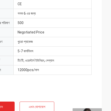
CE
গলফ 6 এর জন্য
ার পরিমাণ
500
Negotiated Price
রণ
খুচরা প্যাকেজ
5-7 কার্যদিবস
টি/টি, ওয়েস্টার্ন ইউনিয়ন, পেপ্যাল
া
12000pcs/মাস
াম
এখন যোগাযোগ