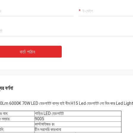
বার্তা পাঠান
ের বর্ণনা
Lm 6000K 70W LED হেডলাইট বাল্ব হাই বীম H15 Led হেডলাইট লো বিম কার Led Light
র নাম:
গাড়ির LED হেডলাইট
 নম্বার:
9005
কাস্টমাইজড রং
াদি:
চীন সরাসরি কারখানা