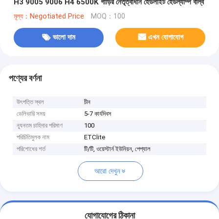
H3 9005 9006 H4 6500K গাড়ির নেতৃত্বাধীন হেডলাইট হেডল্যাম্প বাল্ব
মূল্য：Negotiated Price
MOQ：100
ভালো দাম
এখন যোগাযোগ
পণ্যের বর্ণনা
উৎপত্তি স্থল
চীন
ডেলিভারি সময়
5-7 কার্যদিবস
ন্যূনতম চাহিদার পরিমাণ
100
পরিচিতিমুলক নাম
ETClite
পরিশোধের শর্ত
টি/টি, ওয়েস্টার্ন ইউনিয়ন, পেপ্যাল
আরো দেখুন
যোগাযোগের ঠিকানা