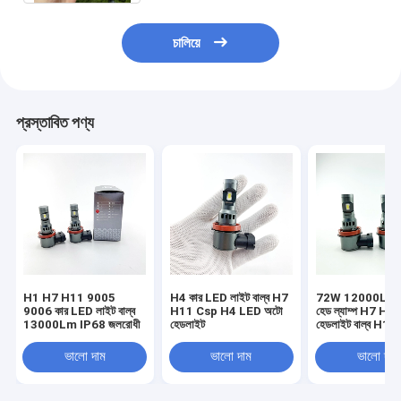
চালিয়ে
প্রস্তাবিত পণ্য
H1 H7 H11 9005
H4 কার LED লাইট বাল্ব H7
72W 12000Lm গা
9006 কার LED লাইট বাল্ব
H11 Csp H4 LED অটো
হেড ল্যাম্প H7 H
13000Lm IP68 জলরোধী
হেডলাইট
হেডলাইট বাল্ব H11
ভালো দাম
ভালো দাম
ভালো দাম