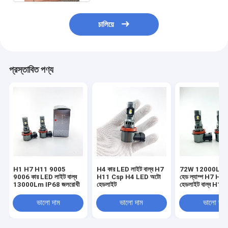
চালিয়ে
প্রস্তাবিত পণ্য
H1 H7 H11 9005
H4 কার LED লাইট বাল্ব H7
72W 12000Lm গা
9006 কার LED লাইট বাল্ব
H11 Csp H4 LED অটো
হেড ল্যাম্প H7 H
13000Lm IP68 জলরোধী
হেডলাইট
হেডলাইট বাল্ব H11
ভালো দাম
ভালো দাম
ভালো দাম