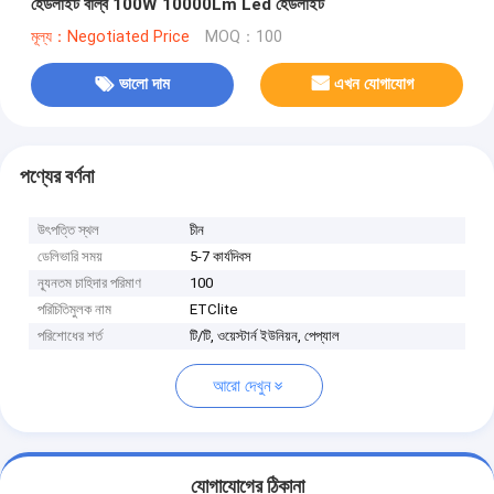
হেডলাইট বাল্ব 100W 10000Lm Led হেডলাইট
মূল্য：Negotiated Price
MOQ：100
ভালো দাম
এখন যোগাযোগ
পণ্যের বর্ণনা
উৎপত্তি স্থল
চীন
ডেলিভারি সময়
5-7 কার্যদিবস
ন্যূনতম চাহিদার পরিমাণ
100
পরিচিতিমুলক নাম
ETClite
পরিশোধের শর্ত
টি/টি, ওয়েস্টার্ন ইউনিয়ন, পেপ্যাল
আরো দেখুন
যোগাযোগের ঠিকানা