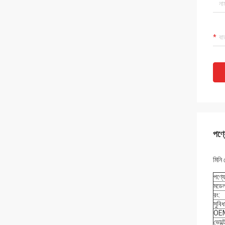
পণ্য
মিনি
পণ্যে
মডেল
রং:
সুবিধ
OE
ভোল্