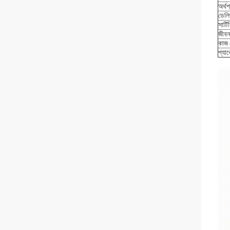
অর্থপ
ডেলি
সার্ট
জীবন
কাজ 
প্যা