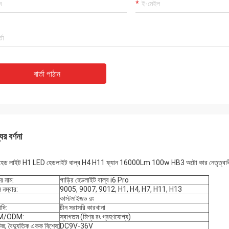
বার্তা পাঠান
ের বর্ণনা
 হেড লাইট H1 LED হেডলাইট বাল্ব H4 H11 ফ্যান 16000Lm 100w HB3 অটো কার নেতৃত্ব
র নাম:
গাড়ির হেডলাইট বাল্ব i6 Pro
 নম্বার:
9005, 9007, 9012, H1, H4, H7, H11, H13
কাস্টমাইজড রং
াদি:
চীন সরাসরি কারখানা
M/ODM:
স্বাগতম (মিশ্র রং গ্রহণযোগ্য)
টেজ, বৈদ্যুতিক একক বিশেষ:
DC9V-36V