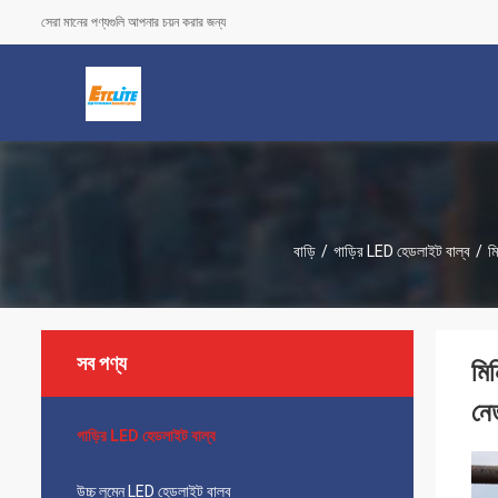
সেরা মানের পণ্যগুলি আপনার চয়ন করার জন্য
বাড়ি
/
গাড়ির LED হেডলাইট বাল্ব
/
ম
সব পণ্য
মি
নে
গাড়ির LED হেডলাইট বাল্ব
উচ্চ লুমেন LED হেডলাইট বাল্ব