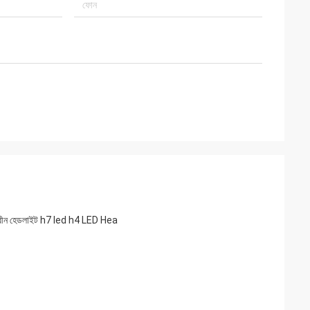
াধীন হেডলাইট h7 led h4 LED Hea