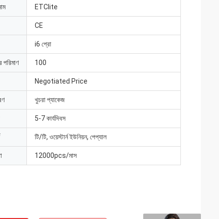
নাম
ETClite
CE
i6 প্রো
ার পরিমাণ
100
Negotiated Price
রণ
খুচরা প্যাকেজ
5-7 কার্যদিবস
টি/টি, ওয়েস্টার্ন ইউনিয়ন, পেপ্যাল
া
12000pcs/মাস