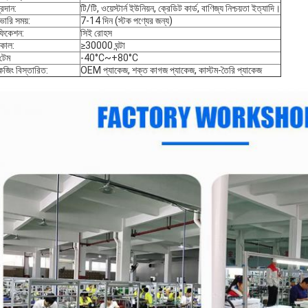
্রদান:
টি/টি, ওয়েস্টার্ন ইউনিয়ন, ক্রেডিট কার্ড, বাণিজ্য নিশ্চয়তা ইত্যাদি।
ভারি সময়:
7-14 দিন (স্টক পণ্যের জন্য)
িফিকেশন:
সিই রোহস
কাল:
≥30000 ঘন্টা
টেম
-40°C~+80°C
কেজিং বিস্তারিত:
OEM প্যাকেজ, শক্ত কাগজ প্যাকেজ, কাস্টম-তৈরি প্যাকেজ
একটি বার্তা রেখে যান
আমরা শীঘ্রই আপনাকে আবার কল করব!