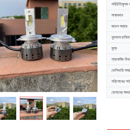
পরিচিতিমুলক 
সাক্ষ্যদান
মডেল নম্বার
ন্যূনতম চাহিদ
মূল্য
প্যাকেজিং বিব
ডেলিভারি সময়
পরিশোধের শর্ত
যোগানের ক্ষমত