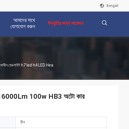
Bengali
আমাদের সাথে
উদ্ধৃতির জন্য আবেদন
যোগাযোগ করুন
描
্বাধীন হেডলাইট h7 led h4 LED Hea
述
যান 16000Lm 100w HB3 অটো কার
চীন