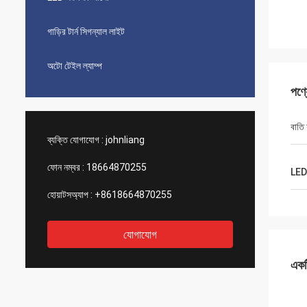
গাড়ির টার্ন সিগন্যাল লাইট
অটো টেইল ল্যাম্প
পণ্
বাতি
ব্যক্তি যোগাযোগ :
johnliang
ফোন নম্বর :
18664870255
LED
হোয়াটসঅ্যাপ :
+8618664870255
যোগাযোগ
একটি