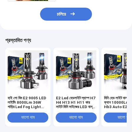
চালিয়ে
প্রস্তাবিত পণ্য
হাই লো বিম E2 9005 LED
E2 Led হেডলাইট ল্যাম্প H7
মিনি হেড লাইট বাল্ব
লাইটিং 8000Lm 36W
H4 H13 H1 H11 কার
ফ্যান 10000Lm
গাড়ির Led Fog Light
লাইট মিনি সাইজের LED বাল্ব
Hb3 Auto E2 H
হেডলাইট
8000Lumen অটো ল্যাম্প
H4 Led হেডলাইট
বাল্ব
ভালো দাম
ভালো দাম
ভালো দাম