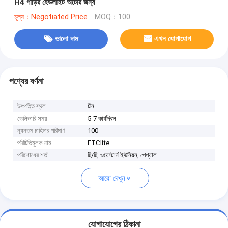
H4 গাড়ির হেডলাইট অটোর জন্য
মূল্য：Negotiated Price
MOQ：100
ভালো দাম
এখন যোগাযোগ
পণ্যের বর্ণনা
উৎপত্তি স্থল
চীন
ডেলিভারি সময়
5-7 কার্যদিবস
ন্যূনতম চাহিদার পরিমাণ
100
পরিচিতিমুলক নাম
ETClite
পরিশোধের শর্ত
টি/টি, ওয়েস্টার্ন ইউনিয়ন, পেপ্যাল
আরো দেখুন
যোগাযোগের ঠিকানা