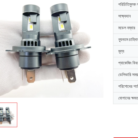
পরিচিতিমুলক 
সাক্ষ্যদান
মডেল নম্বার
ন্যূনতম চাহিদ
মূল্য
প্যাকেজিং বিব
ডেলিভারি সময়
পরিশোধের শর্ত
যোগানের ক্ষমত