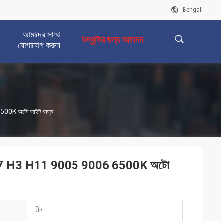
Bengali
আমাদের সাথে
উদ্ধৃতির জন্য আবেদন
যোগাযোগ করুন
描
00K অটো লাইট বাল্ব
述
 H7 H3 H11 9005 9006 6500K অটো
চীন