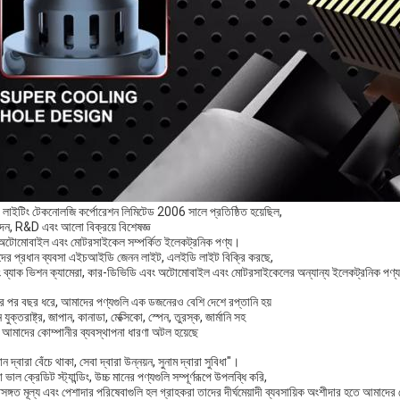
 লাইটিং টেকনোলজি কর্পোরেশন লিমিটেড 2006 সালে প্রতিষ্ঠিত হয়েছিল,
দন, R&D এবং আলো বিক্রয়ে বিশেষজ্ঞ
অটোমোবাইল এবং মোটরসাইকেল সম্পর্কিত ইলেকট্রনিক পণ্য।
ের প্রধান ব্যবসা এইচআইডি জেনন লাইট, এলইডি লাইট বিক্রি করছে,
কিং ব্যাক ভিশন ক্যামেরা, কার-ডিভিডি এবং অটোমোবাইল এবং মোটরসাইকেলের অন্যান্য ইলেকট্রনিক পণ্
র পর বছর ধরে, আমাদের পণ্যগুলি এক ডজনেরও বেশি দেশে রপ্তানি হয়
িন যুক্তরাষ্ট্র, জাপান, কানাডা, মেক্সিকো, স্পেন, তুরস্ক, জার্মানি সহ
 আমাদের কোম্পানীর ব্যবস্থাপনা ধারণা অটল হয়েছে
ান দ্বারা বেঁচে থাকা, সেবা দ্বারা উন্নয়ন, সুনাম দ্বারা সুবিধা"।
ভাল ক্রেডিট স্ট্যান্ডিং, উচ্চ মানের পণ্যগুলি সম্পূর্ণরূপে উপলব্ধি করি,
িসঙ্গত মূল্য এবং পেশাদার পরিষেবাগুলি হল গ্রাহকরা তাদের দীর্ঘমেয়াদী ব্যবসায়িক অংশীদার হতে আমাদে