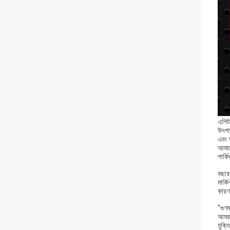
এলিট
উৎপা
এবং 
আমাদ
পার্
বছরে
মার্ক
কারণ
"গুণম
আমরা 
যুক্ত