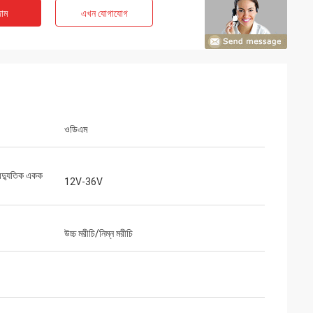
াম
এখন যোগাযোগ
ওডিএম
বৈদ্যুতিক একক
12V-36V
উচ্চ মরীচি/নিম্ন মরীচি