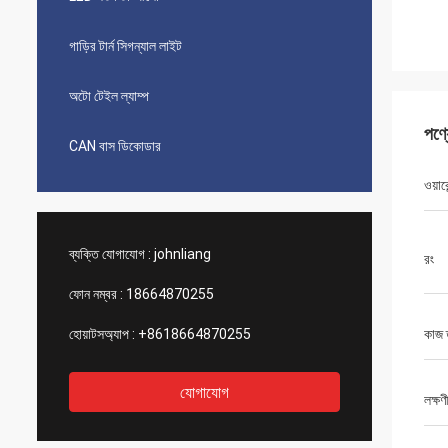
গাড়ির টার্ন সিগন্যাল লাইট
অটো টেইল ল্যাম্প
পণ্
CAN বাস ডিকোডার
ওয়ারে
ব্যক্তি যোগাযোগ :
johnliang
রং
ফোন নম্বর :
18664870255
হোয়াটসঅ্যাপ :
+8618664870255
কাজ 
যোগাযোগ
লক্ষণ