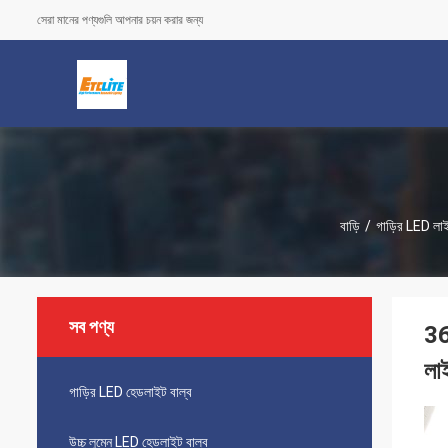
সেরা মানের পণ্যগুলি আপনার চয়ন করার জন্য
বাড়ি
/
গাড়ির LED লাই
সব পণ্য
36
লা
গাড়ির LED হেডলাইট বাল্ব
উচ্চ লুমেন LED হেডলাইট বাল্ব