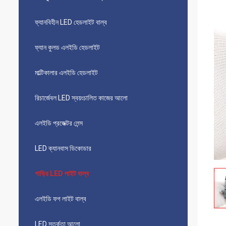
ফ্যানবিহীন LED হেডলাইট বাল্ব
ফ্যান কুলড এলইডি হেডলাইট
মাল্টিকালার এলইডি হেডলাইট
রিচার্জেবল LED স্বয়ংচালিত কাজের আলো
এলইডি প্রজেক্টর লেন্স
LED ক্যানবাস ডিকোডার
গাড়ির LED লাইট বাল্ব
এলইডি ফগ লাইট বাল্ব
LED সতর্কতা আলো