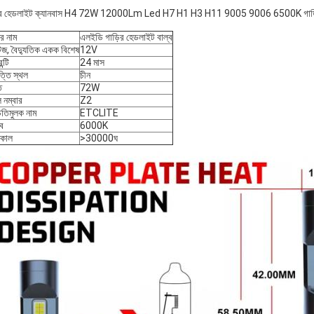
ির হেডলাইট ক্যানবাস H4 72W 12000Lm Led H7 H1 H3 H11 9005 9006 6500K গাড়ির হ
ের নাম
এলইডি গাড়ির হেডলাইট বাল্ব
টেজ, বৈদ্যুতিক একক বিশেষ
12V
ন্টি
24 মাস
্তি স্থল
চীন
ি
72W
 নম্বার
Z2
িতিমুলক নাম
ETCLITE
বে
6000K
নকাল
>30000ঘ