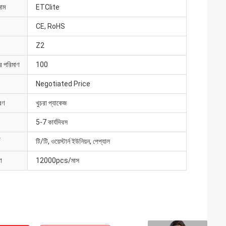
নাম
ETClite
CE, RoHS
Z2
ার পরিমাণ
100
Negotiated Price
রণ
খুচরা প্যাকেজ
5-7 কার্যদিবস
টি/টি, ওয়েস্টার্ন ইউনিয়ন, পেপ্যাল
া
12000pcs/মাস