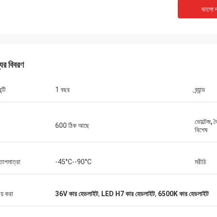
ভালো দ
যের বিবরণ
ন্টি
1 বছর
ব্র্যান্ড
ভোল্টেজ, 
600 ঠিক আছে
বিশেষ
তাপমাত্রা
-45°C--90°C
মরীচি
ীয় করা
36V কার হেডলাইট
,
LED H7 কার হেডলাইট
,
6500K কার হেডলাইট