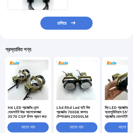
চালিয়ে
প্রস্তাবিত পণ্য
H4 LED প্রজেক্টর লেন্স
Lhd Rhd Led হাই বিম
দ্বি LED প্রজেক্টর লেন্
হেডলাইট উচ্চ আলোকসজ্জা
প্রজেক্টর 7000K কালার
অ্যালুমিনিয়াম 55W 3
3570 CSP চিপস গ্রহণ করে
টেম্পারেচার 20000LM
প্রজেক্টর হেডলাইট
ভালো দাম
ভালো দাম
ভালো দাম