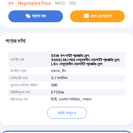
মূল্য：Negotiated Price
MOQ：500
ভালো দাম
এখন যোগাযোগ
পণ্যের বর্ণনা
,
55W ফগ লাইট প্রজেক্টর লেন্স
লক্ষণীয় করা
,
9600LM/পেয়ার নেতৃত্বাধীন হেডলাইট প্রজেক্টর লেন্স
LK+ নেতৃত্বাধীন হেডলাইট প্রজেক্টর লেন্স
উৎপত্তি স্থল
গুয়াংডং, চীন
ডেলিভারি সময়
5-7 কার্যদিবস
ন্যূনতম চাহিদার পরিমাণ
500
পরিচিতিমুলক নাম
ETClite
পরিশোধের শর্ত
টি/টি, ওয়েস্টার্ন ইউনিয়ন, পেপ্যাল
আরো দেখুন