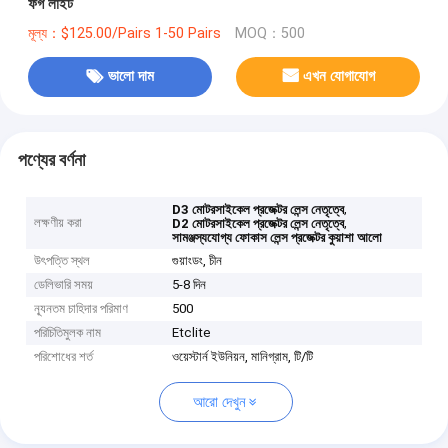
ফগ লাইট
মূল্য：$125.00/Pairs 1-50 Pairs
MOQ：500
ভালো দাম
এখন যোগাযোগ
পণ্যের বর্ণনা
,
D3 মোটরসাইকেল প্রজেক্টর লেন্স নেতৃত্বে
লক্ষণীয় করা
,
D2 মোটরসাইকেল প্রজেক্টর লেন্স নেতৃত্বে
সামঞ্জস্যযোগ্য ফোকাস লেন্স প্রজেক্টর কুয়াশা আলো
উৎপত্তি স্থল
গুয়াংডং, চীন
ডেলিভারি সময়
5-8 দিন
ন্যূনতম চাহিদার পরিমাণ
500
পরিচিতিমুলক নাম
Etclite
পরিশোধের শর্ত
ওয়েস্টার্ন ইউনিয়ন, মানিগ্রাম, টি/টি
আরো দেখুন