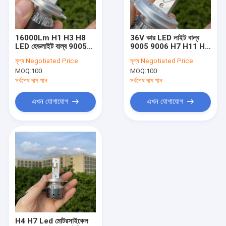
কারখানা ভ্রমণ
মান নিয়ন্ত্রণ
16000Lm H1 H3 H8
36V কার LED লাইট বাল্ব
LED হেডলাইট বাল্ব 9005
9005 9006 H7 H11 H4
যোগাযোগ করুন
Hb3 9006 Hb4 H4
120W LED হেড লাইট
মূল্য:
Negotiated Price
মূল্য:
Negotiated Price
MOQ:
100
MOQ:
100
উদ্ধৃতির জন্য আবেদন
সর্বশেষ দাম পান
সর্বশেষ দাম পান
এখন যোগাযোগ
এখন যোগাযোগ
গাড়ির LED হেডলাইট বাল্ব
উচ্চ লুমেন LED হেডলাইট বাল্ব
ফ্যানবিহীন LED হেডলাইট বাল্ব
ফ্যান কুলড এলইডি হেডলাইট
মাল্টিকালার এলইডি হেডলাইট
H4 H7 Led মোটরসাইকেল