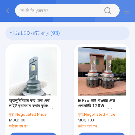
গাড়ির LED লাইট বাল্ব
(93)
অ্যালুমিনিয়াম কার লেড হেড
I6Pro হাই পাওয়ার লেড
লাইট ক্যানবাস ফ্যান কুলিং
হেডলাইট 120W
Ip68 ওয়াটারপ্রুফ H15 অটো
12000Lm কোয়ালিটি H7
মূল্য:
Negotiated Price
মূল্য:
Negotiated Price
ফ্রন্ট হেডলাইট
H1 H3 Led Lamps
MOQ:
100
MOQ:
100
H11 9005 9006 9012
কার লেড হেড ল্যাম্প বাল্ব
সর্বশেষ দাম পান
সর্বশেষ দাম পান