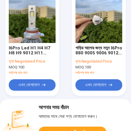
I6Pro Led H1 H4 H7
গাড়ির আলোর জন্য নতুন I6Pro
H8 H9 9012 H11
880 9005 9006 9012
12000Lm 120W
H1 H3 H7 H11 120W
মূল্য:
Negotiated Price
মূল্য:
Negotiated Price
6500K গাড়ির নেতৃত্বাধীন
12000Lm হোয়াইট লাইট
MOQ:
100
MOQ:
100
হেডলাইট সাদা 9005 Hb3
কার লেড হেডলাইট বাল্ব
9006 লাইট বাল্ব
সর্বশেষ দাম পান
সর্বশেষ দাম পান
এখন যোগাযোগ
এখন যোগাযোগ
আপনার সময় বাঁচান
আমাদের সাথে সেরা পণ্য যোগাযোগ করুন।