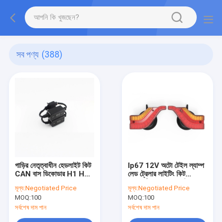
সব পণ্য
(388)
গাড়ির নেতৃত্বাধীন হেডলাইট কিট
Ip67 12V অটো টেইল ল্যাম্প
CAN বাস ডিকোডার H1 H3
লেড ট্রেলার লাইটিং কিট
H7 H8 H9 H16 9005
ম্যাগনেটিক ওয়্যারলেস ট্রেলার
মূল্য:
Negotiated Price
মূল্য:
Negotiated Price
9006 Hb3 Hb4 9012
লাইট
MOQ:
100
MOQ:
100
সর্বশেষ দাম পান
সর্বশেষ দাম পান