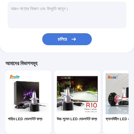
রিচার্জেবল LED স্বয়ংচালিত কাজের আলো
এলইডি প্রজেক্টর লেন্স
LED ক্যানবাস ডিকোডার
চালিয়ে
গাড়ির LED লাইট বাল্ব
এলইডি ফগ লাইট বাল্ব
আমাদের বিভাগসমূহ
LED সতর্কতা আলো
গাড়ির টার্ন সিগন্যাল লাইট
অটো টেইল ল্যাম্প
CAN বাস ডিকোডার
গাড়ির LED হেডলাইট বাল্ব
উচ্চ লুমেন LED হেডলাইট বাল্ব
ফ্যানবিহীন LED হেডল