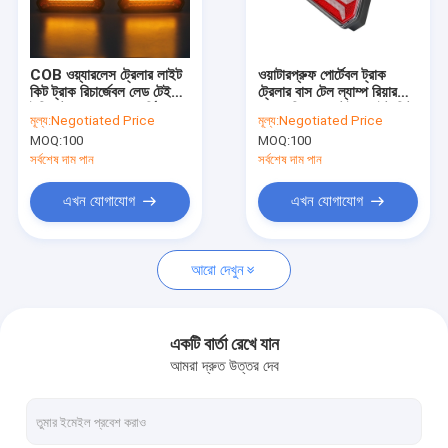
কারখানা ভ্রমণ
মান নিয়ন্ত্রণ
COB ওয়্যারলেস ট্রেলার লাইট
ওয়াটারপ্রুফ পোর্টেবল ট্রাক
কিট ট্রাক রিচার্জেবল লেড টেইল
ট্রেলার বাস টেল ল্যাম্প রিয়ার
যোগাযোগ করুন
ইন্ডিকেটর ব্রেক ফগ ওয়ার্নিং
লেড কম্বিনেশন টেইল লাইট কিট
মূল্য:
Negotiated Price
মূল্য:
Negotiated Price
রিফ্লেক্টর
MOQ:
100
MOQ:
100
উদ্ধৃতির জন্য আবেদন
সর্বশেষ দাম পান
সর্বশেষ দাম পান
এখন যোগাযোগ
এখন যোগাযোগ
গাড়ির LED হেডলাইট বাল্ব
আরো দেখুন
উচ্চ লুমেন LED হেডলাইট বাল্ব
ফ্যানবিহীন LED হেডলাইট বাল্ব
একটি বার্তা রেখে যান
আমরা দ্রুত উত্তর দেব
ফ্যান কুলড এলইডি হেডলাইট
মাল্টিকালার এলইডি হেডলাইট