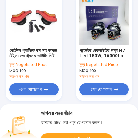
পোর্টেবল প্লাস্টিক বক্স সহ কাস্টম
প্রজেক্টর হেডলাইটের জন্য H7
টেইল লেড ট্রেলার লাইটিং কিট
Led 150W, 16000Lm
ম্যাগনেটিক ওয়্যারলেস ট্রেলার
দ্বি-লেড প্রজেক্টর ফগ ল্যাম্প
মূল্য:
Negotiated Price
মূল্য:
Negotiated Price
লাইট
MOQ:
100
MOQ:
100
সর্বশেষ দাম পান
সর্বশেষ দাম পান
এখন যোগাযোগ
এখন যোগাযোগ
আপনার সময় বাঁচান
আমাদের সাথে সেরা পণ্য যোগাযোগ করুন।